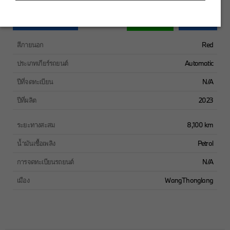
Chat
ทำการจองตอนนี้
สอบถาม
สีภายนอก
Red
ประเภทเกียร์รถยนต์
Automatic
ปีที่จดทะเบียน
N/A
ปีที่ผลิต
2023
ระยะทางสะสม
8,100 km
น้ำมันเชื้อเพลิง
Petrol
การจดทะเบียนรถยนต์
N/A
เมือง
WangThonglang