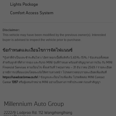
Lights Package
Comfort Access System
Disclaimer:
This vehicle may have been modified by the previous owner(s). Interested
buyer is advised to inspect the vehicle prior to purchase.
ข้อกำหนดและเงื่อนไขการจัดไฟแนนซ์
*กู้เท่าที่จำเป็นและชำระคืนไหว / อัตราดอกเบี้ยที่แท้จริง 5.65%-15% / ข้อเสนอทั้งหมด
สำหรับลูกค้าที่ทำการจอง และรับรถ MINI รุ่นที่กำหนด พร้อมทำสัญญาทางการเงิน กับ MINI
Financial Services ตามเงื่อนไข ตั้งแต่วันที่ 1 พฤษภาคม – 31 ธันวาคม 2569 / รายละเอียด
อาจมีการเปลี่ยนแปลงโดยจะแจ้งให้ทราบล่วงหน้า โปรดตรวจสอบรายละเอียดเพิ่มเติมที่
https://usedcar.bmw.co.th/
/ ข้อมูลและเงื่อนไขเพิ่มเติม โปรดติดต่อ MINI Contact
Center
1397
หรือผู้แทนจำหน่าย MINI อย่างเป็นทางการทั่วประเทศ ก่อนทำสัญญา
Millennium Auto Group
2222/9 Ladprao Rd. 112 Wangthonglhang