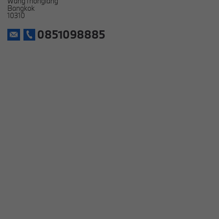
WangThonglang
Bangkok
10310
0851098885