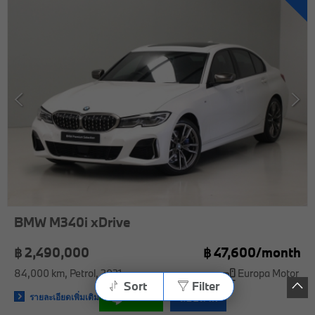
BMW M340i xDrive
฿ 2,490,000
฿
47,600/
month
84,000 km
Petrol
2021
Europa Motor
Sort
Filter
Chat
สอบถาม
รายละเอียดเพิ่มเติม