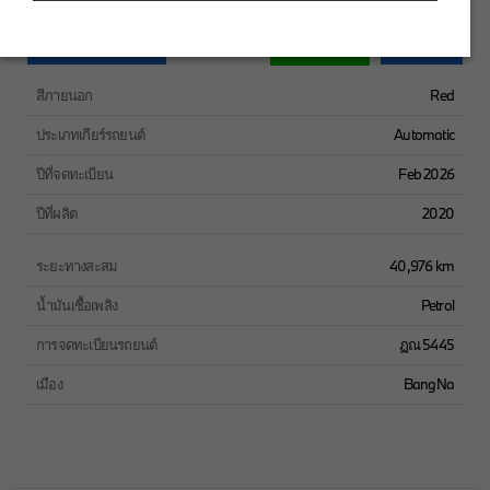
Chat
ทำการจองตอนนี้
สอบถาม
สีภายนอก
Red
ประเภทเกียร์รถยนต์
Automatic
ปีที่จดทะเบียน
Feb 2026
ปีที่ผลิต
2020
ระยะทางสะสม
40,976 km
น้ำมันเชื้อเพลิง
Petrol
การจดทะเบียนรถยนต์
ฏณ 5445
เมือง
BangNa