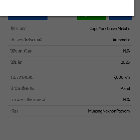
฿
52,300/
month
Chat
ทำการจองตอนนี้
สอบถาม
สีภายนอก
Cape York Green Metallic
ประเภทเกียร์รถยนต์
Automatic
ปีที่จดทะเบียน
N/A
ปีที่ผลิต
2025
ระยะทางสะสม
7,000 km
น้ำมันเชื้อเพลิง
Petrol
การจดทะเบียนรถยนต์
N/A
เมือง
MueangNakhonPathom