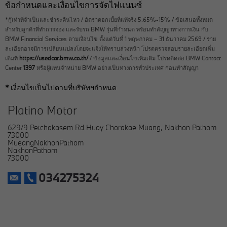
ข้อกำหนดและเงื่อนไขการจัดไฟแนนซ์
*กู้เท่าที่จำเป็นและชำระคืนไหว / อัตราดอกเบี้ยที่แท้จริง 5.65%-15% / ข้อเสนอทั้งหมด
สำหรับลูกค้าที่ทำการจอง และรับรถ BMW รุ่นที่กำหนด พร้อมทำสัญญาทางการเงิน กับ
BMW Financial Services ตามเงื่อนไข ตั้งแต่วันที่ 1 พฤษภาคม – 31 ธันวาคม 2569 / ราย
ละเอียดอาจมีการเปลี่ยนแปลงโดยจะแจ้งให้ทราบล่วงหน้า โปรดตรวจสอบรายละเอียดเพิ่ม
เติมที่
https://usedcar.bmw.co.th/
/ ข้อมูลและเงื่อนไขเพิ่มเติม โปรดติดต่อ BMW Contact
Center
1397
หรือผู้แทนจำหน่าย BMW อย่างเป็นทางการทั่วประเทศ ก่อนทำสัญญา
* เงื่อนไขเป็นไปตามที่บริษัทฯกำหนด
Platino Motor
629/9 Petchakasem Rd.Huay Chorakae Muang, Nakhon Pathom
73000
MueangNakhonPathom
NakhonPathom
73000
034275324